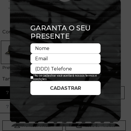
- Licença oficial
- Composição:
Cores:
Preto
Tamanhos:
7 1/8
7 1/4
7 3/8
7 1/2
7 5/8
7 3/4
Provador Virtual
Tabela de Medidas