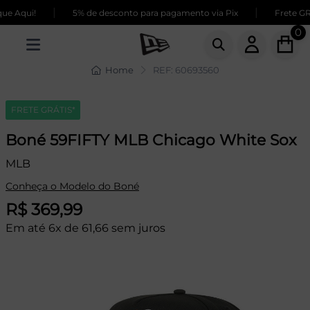
|
|
e Aqui!
5% de desconto para pagamento via Pix
Frete GRÁ
0
Home
REF: 60693560
FRETE GRÁTIS*
Boné 59FIFTY MLB Chicago White Sox
MLB
Conheça o Modelo do Boné
R$ 369,99
Em até 6x de 61,66 sem juros