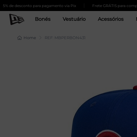
|
desconto para pagamento via Pix
Frete GRÁTIS para compras acim
Bonés
Vestuário
Acessórios
Home
REF: MBPERBON431