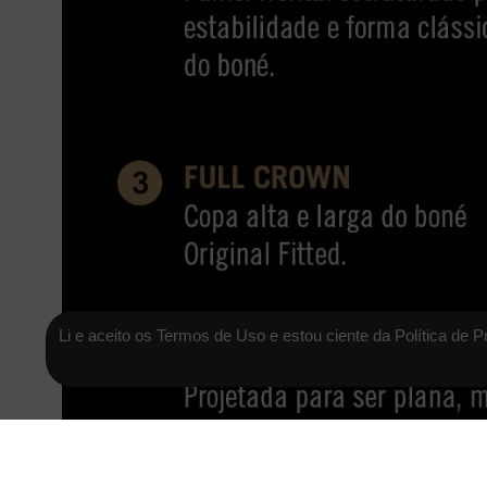
Li e aceito os Termos de Uso e estou ciente da Política de P