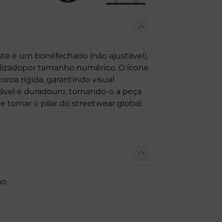
este é um bonéfechado (não ajustável),
nalizadopor tamanho numérico. O ícone
oroa rígida, garantindo visual
vel e duradouro, tornando-o a peça
tornar o pilar do streetwear global.
ho