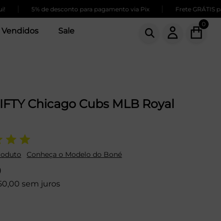
|
5% de desconto para pagamento via Pix
Frete GRÁTIS para com
0
 Vendidos
Sale
IFTY Chicago Cubs MLB Royal
roduto
Conheça o Modelo do Boné
9
50,00 sem juros