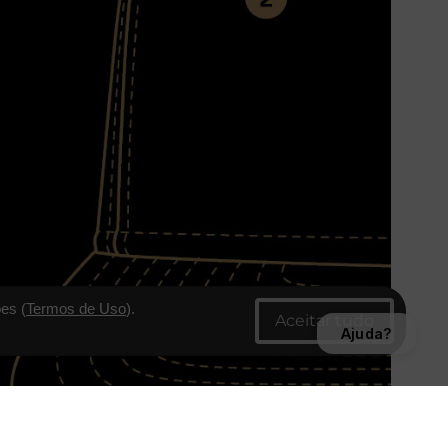
es (
Termos de Uso
).
Ajuda?