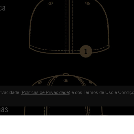
rivacidade (
Políticas de Privacidade
) e dos Termos de Uso e Condiçõ