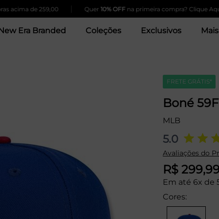
|
|
a de 259,00
Quer
10% OFF
na primeira compra? Clique Aqui!
New Era Branded
Coleções
Exclusivos
Mais
FRETE GRÁTIS*
Boné 59F
MLB
5.0
Avaliações do P
R$ 299,9
Em até 6x de 
Cores: