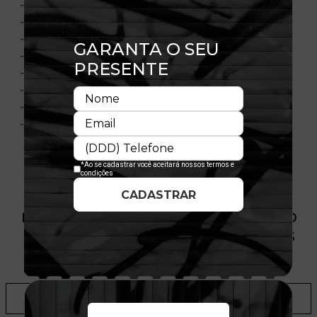
- Modelo Fechado com Stretch Fit
- Aba curva
- Copa estruturada
- Laterais com elastano
- Flag bordada no lado esquerdo
- Importado
- Licença Oficial
- Composição: 97% Poliéster 3% Elastano
PRODUTO SEM ESTOQUE DÍSPONÍVEL NO
SITE, CONSULTE A DISPONIBILIDADE NAS
LOJAS
ADICIONAR A LISTA DE DESEJOS