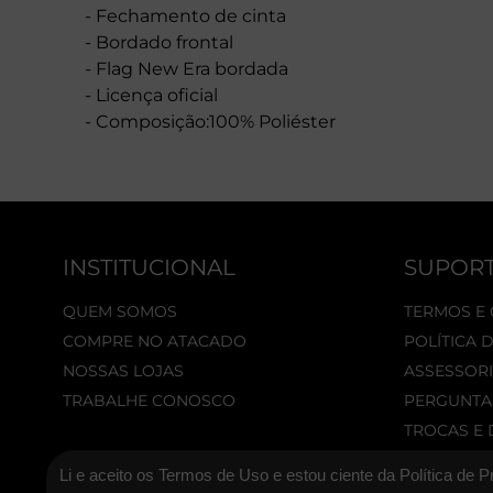
- Fechamento de cinta
- Bordado frontal
- Flag New Era bordada
- Licença oficial
- Composição:100% Poliéster
INSTITUCIONAL
SUPOR
QUEM SOMOS
TERMOS E
COMPRE NO ATACADO
POLÍTICA 
NOSSAS LOJAS
ASSESSORI
TRABALHE CONOSCO
PERGUNTA
TROCAS E
Li e aceito os Termos de Uso e estou ciente da Política de P