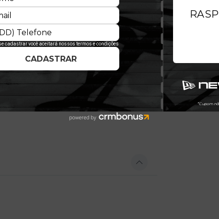
ssado e o presente. Seu designsemi-
a, sem a rigidez dos modelos
 e confortável. Acostura A-Frameno
 e estiloso, enquanto o fechamento de
quem busca a autenticidade vintage