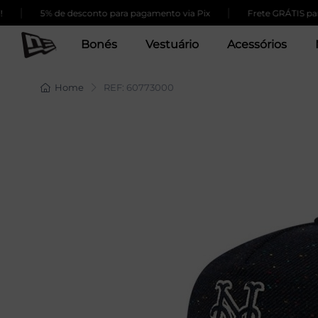
|
|
5% de desconto para pagamento via Pix
Frete GRÁTIS para 
Bonés
Vestuário
Acessórios
Home
REF: 60773000