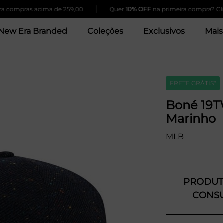
|
compras acima de 259,00
Quer
10% OFF
na primeira compra? Clique
New Era Branded
Coleções
Exclusivos
Mais
FRETE GRÁTIS*
Boné 19
Marinho
MLB
PRODUTO
CONSU