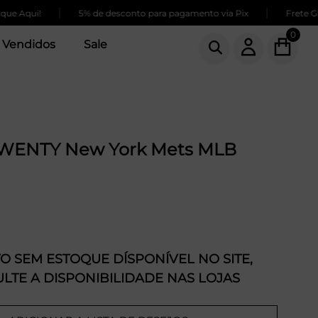
|
|
 Aqui!
5% de desconto para pagamento via Pix
Frete GRÁT
0
 Vendidos
Sale
TWENTY New York Mets MLB
 SEM ESTOQUE DÍSPONÍVEL NO SITE,
LTE A DISPONIBILIDADE NAS LOJAS