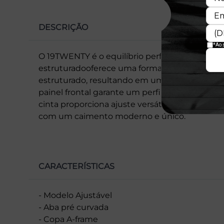
DESCRIÇÃO
O 19TWENTY é o equilíbrio perfeito entre o pa
estruturadooferece uma forma suave e definid
estruturado, resultando em um visual relaxado
painel frontal garante um perfil mais angular
cinta proporciona ajuste versátil. Ideal para 
com um caimento moderno e único.
CARACTERÍSTICAS
- Modelo Ajustável
- Aba pré curvada
- Copa A-frame