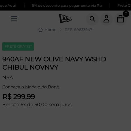
|
|
ue Aqui!
5% de desconto para pagamento via Pix
Frete GR
0
Home
REF: 60833947
FRETE GRÁTIS*
940AF NEW OLIVE NAVY WSHD
CHIBUL NOVNVY
NBA
Conheça o Modelo do Boné
R$ 299,99
Em até 6x de 50,00 sem juros