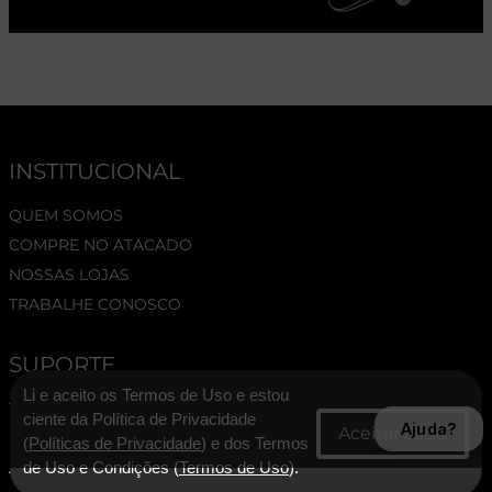
INSTITUCIONAL
QUEM SOMOS
COMPRE NO ATACADO
NOSSAS LOJAS
TRABALHE CONOSCO
SUPORTE
Li e aceito os Termos de Uso e estou
TERMOS E CONDIÇÕES
ciente da Política de Privacidade
Ajuda?
POLÍTICA DE PRIVACIDADE
(
Políticas de Privacidade
) e dos Termos
ASSESSORIA DE IMPRENSA
de Uso e Condições (
Termos de Uso
).