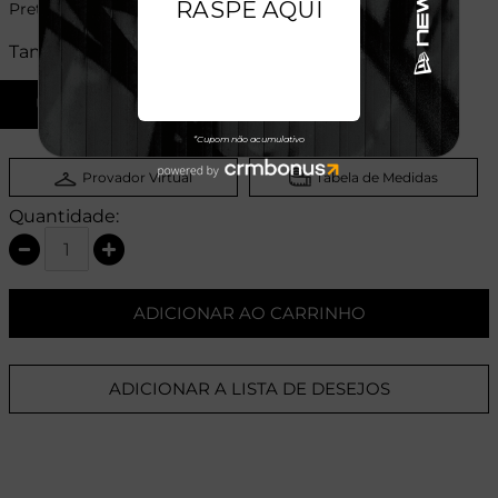
Preto
Tamanhos:
U
Provador Virtual
Tabela de Medidas
Quantidade:
ADICIONAR AO CARRINHO
ADICIONAR A LISTA DE DESEJOS