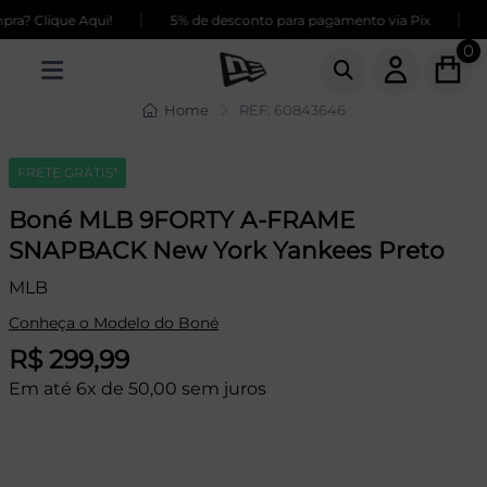
|
|
a? Clique Aqui!
5% de desconto para pagamento via Pix
F
0
Home
REF: 60843646
FRETE GRÁTIS*
Boné MLB 9FORTY A-FRAME
SNAPBACK New York Yankees Preto
MLB
Conheça o Modelo do Boné
R$ 299,99
Em até 6x de 50,00 sem juros