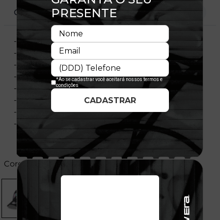
CARACTERÍSTICAS
- Modelo Ajustável
- Aba curva
- Copa frontal estruturada
- Painel frontal único
- Flag bordada no lado esquerdo
- Importado
- Licença Oficial
- Composição:
Cores: